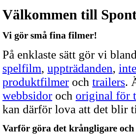
Välkommen till Spon
Vi gör små fina filmer!
På enklaste sätt gör vi blan
spelfilm
,
uppträdanden
,
int
produktfilmer
och
trailers
. 
webbsidor
och
original för 
kan därför lova att det blir 
Varför göra det krångligare och